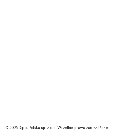
PRODUKT
O systemie
Kontrola Dostępu
MojaStołówka.pl
WSPARCIE
Kontakt
FIRMA
Dipol Polska
O nas
Polityka prywatności
© 2026 Dipol Polska sp. z o.o. Wszelkie prawa zastrzeżone.