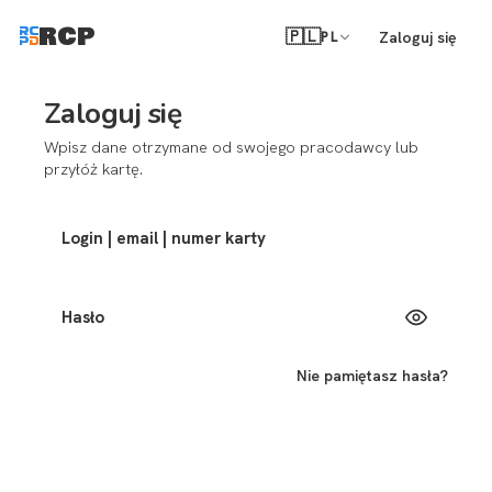
RCP
🇵🇱
Zaloguj się
PL
Zaloguj się
Wpisz dane otrzymane od swojego pracodawcy lub
przyłóż kartę.
Login | email | numer karty
Hasło
Nie pamiętasz hasła?
Zaloguj się