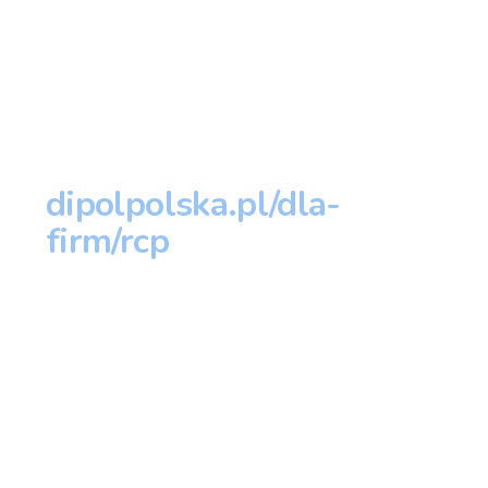
PEŁNA OFERTA PRODUKTU
Szczegóły wersji,
wdrożenie i cennik — na
dipolpolska.pl/dla-
firm/rcp
Porównanie wersji systemu, opis wdrożenia,
urządzenia i cennik znajdziesz na stronie
producenta.
Poznaj pełną ofertę